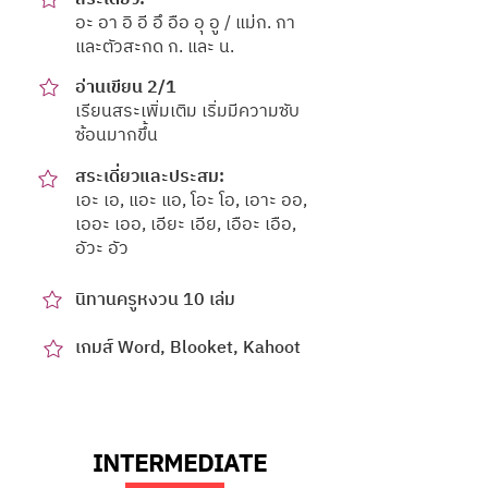
อะ อา อิ อี อึ อือ อุ อู / แม่ก. กา
และตัวสะกด ก. และ น.
อ่านเขียน 2/1
เรียนสระเพิ่มเติม เริ่มมีความซับ
ซ้อนมากขึ้น
สระเดี่ยวและประสม:
เอะ เอ, แอะ แอ, โอะ โอ, เอาะ ออ,
เออะ เออ, เอียะ เอีย, เอือะ เอือ,
อัวะ อัว
นิทานครูหงวน 10 เล่ม
เกมส์ Word, Blooket, Kahoot
INTERMEDIATE