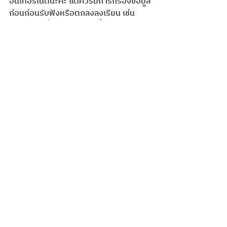
อินเทอร์เน็ตนะคะ แต่ควรมีการกรองข้อมูล
ก่อนก่อนรับฟังหรือตกลงลงเรียน เช่น 
Youtuber ที่สอนภาษาช่องนั้นๆ ดูมีความรู้
ทางภาษาที่ถูกต้องจริงหรือไม่ หรือสถาบัน
ภาษาที่เราอยากลงเรียน นั้นมีความน่าเชื่อ
ถือหรือไม่ มีครูที่มีคุณภาพหรือไม่นะคะ  สิ่ง
เหล่านี้สามารถตรวจสอบได้ไม่ยากค่ะ
🌈 หวังว่าเกร็ดความรู้ที่นำมาฝากกันในวันนี้
จะเป็นประโยชน์กับทุกๆ คนนะคะ แล้วเราพบ
กันใหม่ในบทความหน้านะคะ
Thai Kids Academy
โรงเรียนสอนภาษาไทยออนไลน์